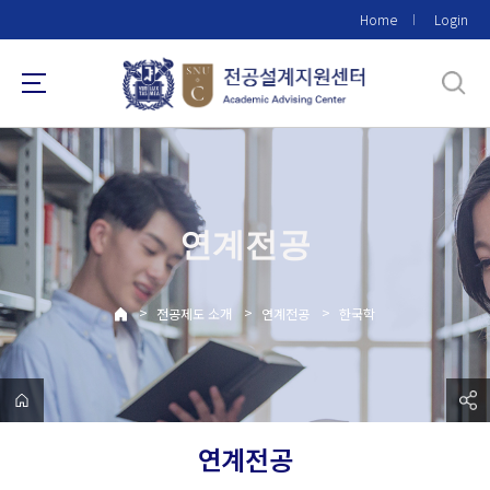
바
Home
Login
로
가
기
메
뉴
연계전공
>
>
>
전공제도 소개
연계전공
한국학
연계전공