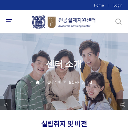
바
Home
Login
로
가
기
메
뉴
센터 소개
>
>
센터 소개
설립취지 및 비전
설립취지 및 비전