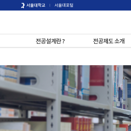
바
서울대학교
서울대포털
로
가
기
메
뉴
전공설계란 ?
전공제도 소개