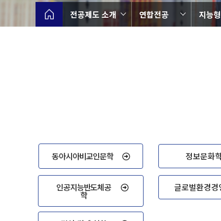
전공제도 소개
연합전공
지능형
동아시아비교인문학
정보문화
인공지능반도체공
글로벌환경경
학