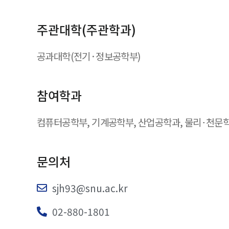
주관대학(주관학과)
공과대학(전기·정보공학부)
참여학과
컴퓨터공학부, 기계공학부, 산업공학과, 물리･천문학
문의처
sjh93@snu.ac.kr
02-880-1801