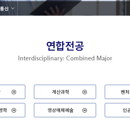
통신
연합전공
Interdisciplinary: Combined Major
학
계산과학
벤처
영학
영상매체예술
인