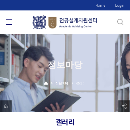
바
Home
Login
로
가
기
메
뉴
정보마당
>
>
정보마당
갤러리
갤러리