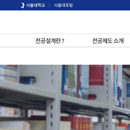
바
서울대학교
서울대포털
로
가
기
메
뉴
전공설계란 ?
전공제도 소개